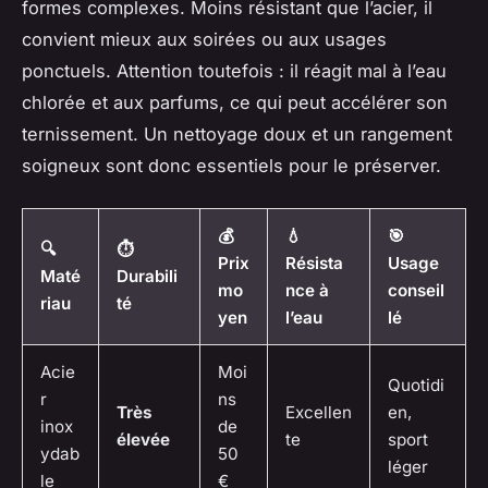
formes complexes. Moins résistant que l’acier, il
convient mieux aux soirées ou aux usages
ponctuels. Attention toutefois : il réagit mal à l’eau
chlorée et aux parfums, ce qui peut accélérer son
ternissement. Un nettoyage doux et un rangement
soigneux sont donc essentiels pour le préserver.
💰
💧
🎯
🔍
⏱️
Prix
Résista
Usage
Maté
Durabili
mo
nce à
conseil
riau
té
yen
l’eau
lé
Acie
Moi
Quotidi
r
ns
Très
Excellen
en,
inox
de
élevée
te
sport
ydab
50
léger
le
€