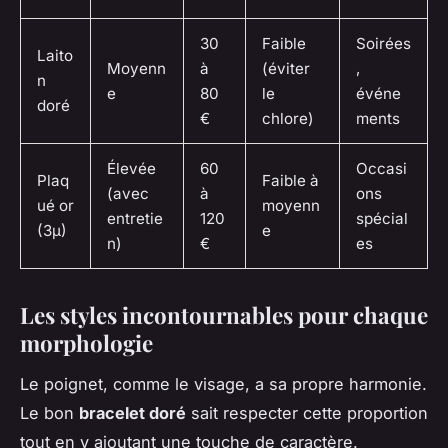
30
Faible
Soirées
Laito
Moyenn
à
(éviter
,
n
e
80
le
événe
doré
€
chlore)
ments
Élevée
60
Occasi
Plaq
Faible à
(avec
à
ons
ué or
moyenn
entretie
120
spécial
(3µ)
e
n)
€
es
Les styles incontournables pour chaque
morphologie
Le poignet, comme le visage, a sa propre harmonie.
Le bon
bracelet doré
sait respecter cette proportion
tout en y ajoutant une touche de caractère.