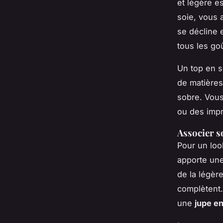
et légère e
soie, vous 
se décline e
tous les go
Un top en s
de matières
sobre. Vous
ou des impr
Associer so
Pour un look
apporte une
de la légère
complètent.
une
jupe en