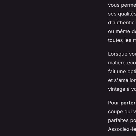
vous permet
ses qualité
d'authentic
ou même d
toutes les 
Lorsque v
matière éco
fait une opt
et s'amélio
vintage à v
Pour
porter
coupe qui 
parfaites p
Associez-l