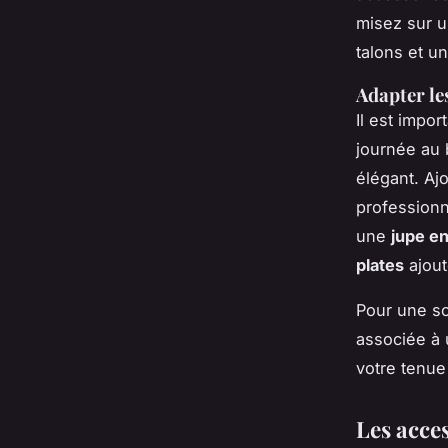
misez sur u
talons et u
Adapter le
Il est impo
journée au
élégant. Aj
professionn
une
jupe en
plates
ajout
Pour une so
associée à 
votre tenue
Les acce