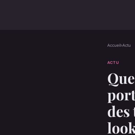
Accueil
›
Actu
ACTU
Quel
port
des 
look