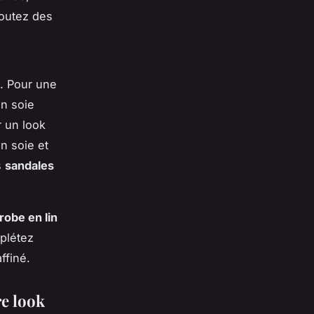
joutez des
s. Pour une
n soie
r un look
n soie et
s
sandales
robe en lin
plétez
ffiné.
re look