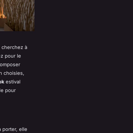
s cherchez à
ez pour le
 composer
n choisies,
ok
estival
le pour
porter, elle