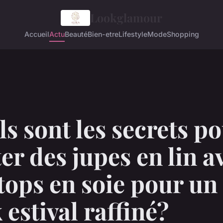
Lookglamour
Accueil
Actu
Beauté
Bien-etre
Lifestyle
Mode
Shopping
s sont les secrets p
er des jupes en lin a
tops en soie pour un
 estival raffiné?