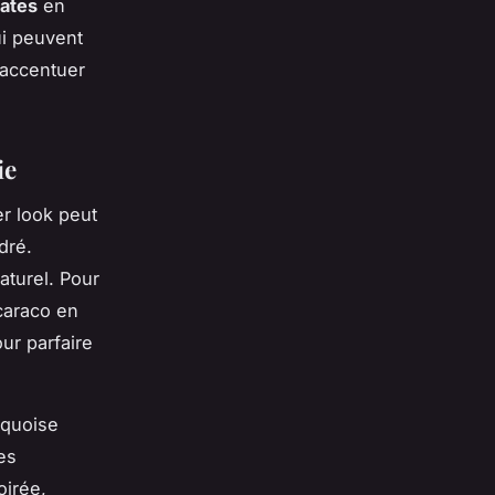
lates
en
ui peuvent
 accentuer
ie
r look peut
dré.
aturel. Pour
caraco en
ur parfaire
rquoise
es
oirée,