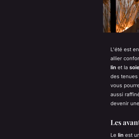
L'été est e
allier confo
lin
et la
soi
des tenues 
vous pourr
aussi raffi
devenir une
Les avan
Le
lin
est un