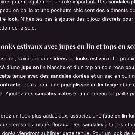
ires jouent également un rôle important. Des
sandales p
apeau en paille et une pochette chic sont des éléments q
tre
look
. N'hésitez pas à ajouter des bijoux discrets pour
ation de la soie.
looks estivaux avec jupes en lin et tops en so
nspirer, voici quelques idées de
looks
estivaux. Le premie
sé d'une
jupe en lin
blanche et d'un top en soie rose pou
cette tenue avec des
sandales
dorées et un sac en cuir n
contracté
, optez pour une
jupe plissée en lin
beige et un 
e. Ajoutez des
sandales plates
et un chapeau de paille po
férez un look plus audacieux, associez une
jupe en lin
tu
ouse en soie à motifs floraux. Des
sandales
à talons et d
 dorés viendront sublimer cette tenue. Pour un look de s