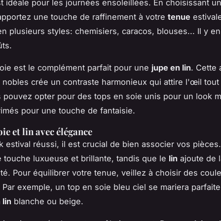
st idéale pour les journées ensoleillées. En choisissant u
apportez une touche de raffinement à votre
tenue
estivale
n plusieurs styles: chemisiers, caracos, blouses... Il y e
ûts.
oie est le complément parfait pour une
jupe en lin
. Cette
 nobles crée un contraste harmonieux qui attire l'œil tout
 pouvez opter pour des tops en soie unis pour un look m
imés pour une touche de fantaisie.
ie et lin avec élégance
 estival réussi, il est crucial de bien associer vos pièces
 touche luxueuse et brillante, tandis que le
lin
ajoute de l
té. Pour équilibrer votre tenue, veillez à choisir des coul
 Par exemple, un top en soie bleu ciel se mariera parfai
 lin
blanche ou beige.