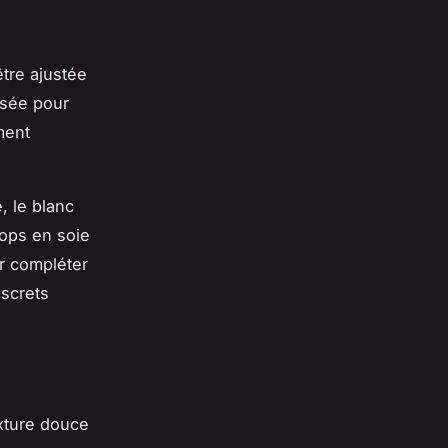
être ajustée
asée pour
ment
, le blanc
tops en soie
r compléter
iscrets
exture douce