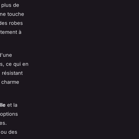
 plus de
 une touche
 des robes
aitement à
 d'une
s, ce qui en
 résistant
e charme
lle
et la
 options
es.
 ou des